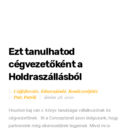
Ezt tanulhatod
cégvezetőként a
Holdraszállásból
Cégfejlesztés
,
Könyvajánló
,
Rendszerépítés
Putz Patrik
június 28, 2020
Houston baj van c. könyv tanulságai vállalkozónak és
cégvezetőnek Itt a Conceptznél azon dolgozunk, hogy
partnereink még sikeresebbek legyenek. Mivel mi is