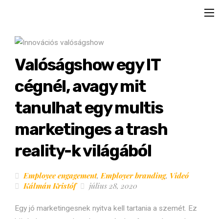
Valóságshow egy IT
cégnél, avagy mit
tanulhat egy multis
marketinges a trash
reality-k világából
Employee engagement
,
Employer branding
,
Videó
Kálmán Kristóf
július 28, 2020
Egy jó marketingesnek nyitva kell tartania a szemét. Ez