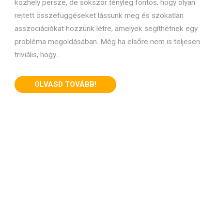
közhely persze, de sokszor tényleg fontos, hogy olyan
rejtett összefüggéseket lássunk meg és szokatlan
asszociációkat hozzunk létre, amelyek segíthetnek egy
probléma megoldásában. Még ha elsőre nem is teljesen
triviális, hogy...
OLVASD TOVÁBB!