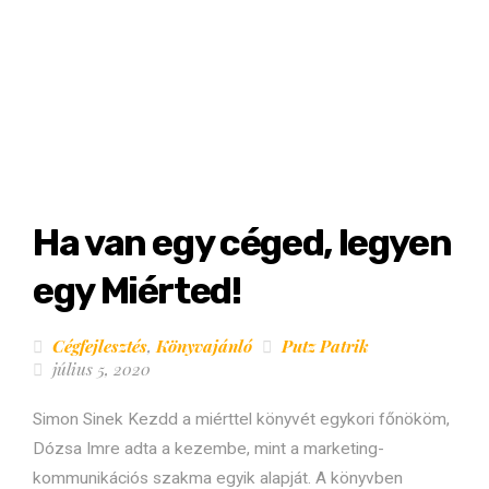
Ha van egy céged, legyen
egy Miérted!
Cégfejlesztés
,
Könyvajánló
Putz Patrik
július 5, 2020
Simon Sinek Kezdd a miérttel könyvét egykori főnököm,
Dózsa Imre adta a kezembe, mint a marketing-
kommunikációs szakma egyik alapját. A könyvben