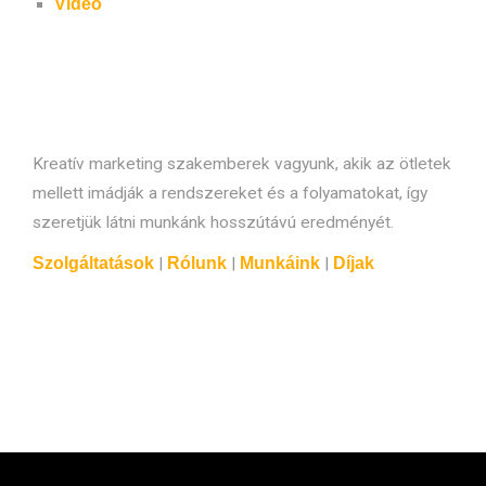
Videó
Kreatív marketing szakemberek vagyunk, akik az ötletek
mellett imádják a rendszereket és a folyamatokat, így
szeretjük látni munkánk hosszútávú eredményét.
Szolgáltatások
|
Rólunk
|
Munkáink
|
Díjak