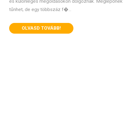
és különleges megoldásokon dolgoznak. Meglepőnek
tűnhet, de egy többszáz f�...
OLVASD TOVÁBB!