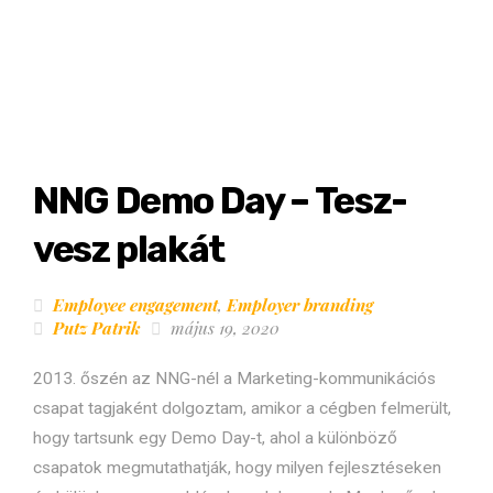
NNG Demo Day – Tesz-
vesz plakát
Employee engagement
,
Employer branding
Putz Patrik
május 19, 2020
2013. őszén az NNG-nél a Marketing-kommunikációs
csapat tagjaként dolgoztam, amikor a cégben felmerült,
hogy tartsunk egy Demo Day-t, ahol a különböző
csapatok megmutathatják, hogy milyen fejlesztéseken