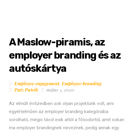
A Maslow-piramis, az
employer branding és az
autóskártya
Employee engagement
,
Employer branding
Putz Patrik
május 5, 2020
Az elmúlt évtizedben sok olyan projektünk volt, ami
egyértelműen az employer branding kategóriába
sorolható, mégis távol esik attól a fősodortól, amit sokan
ma employer brandingnek neveznek, pedig annak egy