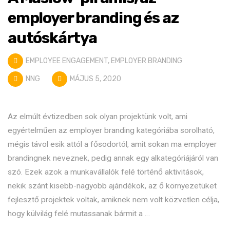
employer branding és az
autóskártya
EMPLOYEE ENGAGEMENT
,
EMPLOYER BRANDING
NNG
MÁJUS 5, 2020
Az elmúlt évtizedben sok olyan projektünk volt, ami
egyértelműen az employer branding kategóriába sorolható,
mégis távol esik attól a fősodortól, amit sokan ma employer
brandingnek neveznek, pedig annak egy alkategóriájáról van
szó. Ezek azok a munkavállalók felé történő aktivitások,
nekik szánt kisebb-nagyobb ajándékok, az ő környezetüket
fejlesztő projektek voltak, amiknek nem volt közvetlen célja,
hogy külvilág felé mutassanak bármit a …