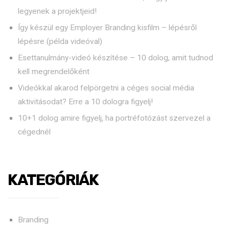
legyenek a projektjeid!
Így készül egy Employer Branding kisfilm – lépésről
lépésre (példa videóval)
Esettanulmány-videó készítése – 10 dolog, amit tudnod
kell megrendelőként
Videókkal akarod felpörgetni a céges social média
aktivitásodat? Erre a 10 dologra figyelj!
10+1 dolog amire figyelj, ha portréfotózást szervezel a
cégednél
KATEGÓRIÁK
Branding