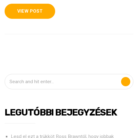
VIEW POST
LEGUTÓBBI BEJEGYZÉSEK
Lesd el ezt a trükköt Ross Brawntól, hogy jobbak