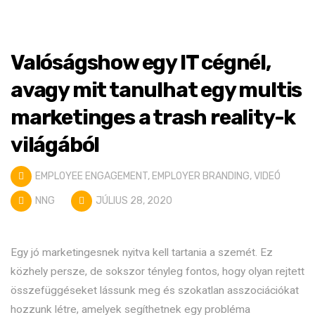
Valóságshow egy IT cégnél,
avagy mit tanulhat egy multis
marketinges a trash reality-k
világából
EMPLOYEE ENGAGEMENT
,
EMPLOYER BRANDING
,
VIDEÓ
NNG
JÚLIUS 28, 2020
Egy jó marketingesnek nyitva kell tartania a szemét. Ez
közhely persze, de sokszor tényleg fontos, hogy olyan rejtett
összefüggéseket lássunk meg és szokatlan asszociációkat
hozzunk létre, amelyek segíthetnek egy probléma