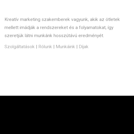
Kreatív marketing szakemberek vagyunk, akik az ötletek
mellett imádják a rendszereket és a folyamatokat, így
szeretjük látni munkánk hosszútávú eredményét.
Szolgáltatások
|
Rólunk
|
Munkáink
|
Díjak