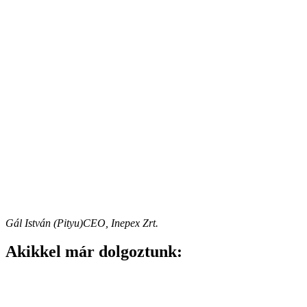
Gál István (Pityu)
CEO, Inepex Zrt.
Akikkel már dolgoztunk
: