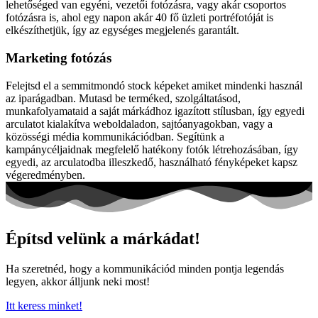
lehetőséged van egyéni, vezetői fotózásra, vagy akár csoportos
fotózásra is, ahol egy napon akár 40 fő üzleti portréfotóját is
elkészíthetjük, így az egységes megjelenés garantált.
Marketing fotózás
Felejtsd el a semmitmondó stock képeket amiket mindenki használ
az iparágadban. Mutasd be terméked, szolgáltatásod,
munkafolyamataid a saját márkádhoz igazított stílusban, így egyedi
arculatot kialakítva weboldaladon, sajtóanyagokban, vagy a
közösségi média kommunikációdban. Segítünk a
kampánycéljaidnak megfelelő hatékony fotók létrehozásában, így
egyedi, az arculatodba illeszkedő, használható fényképeket kapsz
végeredményben.
Építsd velünk a márkádat!
Ha szeretnéd, hogy a kommunikációd minden pontja legendás
legyen, akkor álljunk neki most!
Itt keress minket!