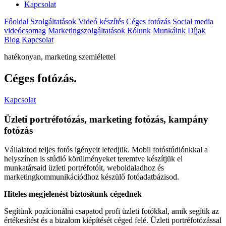
Kapcsolat
Főoldal
Szolgáltatások
Videó készítés
Céges fotózás
Social media
videócsomag
Marketingszolgáltatások
Rólunk
Munkáink
Díjak
Blog
Kapcsolat
hatékonyan, marketing szemlélettel
Céges fotózás
.
Kapcsolat
Üzleti portréfotózás, marketing fotózás, kampány
fotózás
Vállalatod teljes fotós igényeit lefedjük. Mobil fotóstúdiónkkal a
helyszínen is stúdió körülményeket teremtve készítjük el
munkatársaid üzleti portréfotóit, weboldaladhoz és
marketingkommunikációdhoz készülő fotóadatbázisod.
Hiteles megjelenést biztosítunk cégednek
Segítünk pozícionálni csapatod profi üzleti fotókkal, amik segítik az
értékesítést és a bizalom kiépítését céged felé. Üzleti portréfotózással