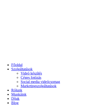
Főoldal
Szolgáltatások
Videó készítés
Céges fotózás
Social media videócsomag
Marketingszolgáltatások
Rólunk
Munkáink
Díjak
Blog