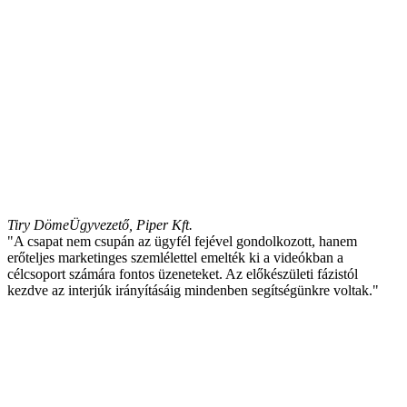
Tiry Döme
Ügyvezető, Piper Kft.
"A csapat nem csupán az ügyfél fejével gondolkozott, hanem
erőteljes marketinges szemlélettel emelték ki a videókban a
célcsoport számára fontos üzeneteket. Az előkészületi fázistól
kezdve az interjúk irányításáig mindenben segítségünkre voltak."