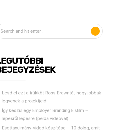
sok
Rólunk
Munkáink
Díjak
Blog
Kapcsolat
LEGUTÓBBI
BEJEGYZÉSEK
Lesd el ezt a trükköt Ross Brawntól, hogy jobbak
legyenek a projektjeid!
Így készül egy Employer Branding kisfilm –
lépésről lépésre (példa videóval)
Esettanulmány-videó készítése – 10 dolog, amit