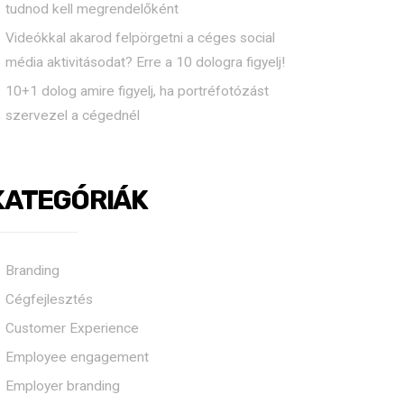
tudnod kell megrendelőként
Videókkal akarod felpörgetni a céges social
média aktivitásodat? Erre a 10 dologra figyelj!
10+1 dolog amire figyelj, ha portréfotózást
szervezel a cégednél
KATEGÓRIÁK
Branding
Cégfejlesztés
Customer Experience
Employee engagement
Employer branding