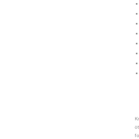
K
öt
fo