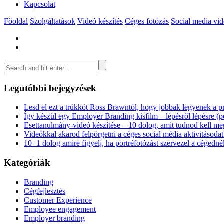
Kapcsolat
Főoldal
Szolgáltatások
Videó készítés
Céges fotózás
Social media vi
Legutóbbi bejegyzések
Lesd el ezt a trükköt Ross Brawntól, hogy jobbak legyenek a pr
Így készül egy Employer Branding kisfilm – lépésről lépésre (p
Esettanulmány-videó készítése – 10 dolog, amit tudnod kell m
Videókkal akarod felpörgetni a céges social média aktivitásodat
10+1 dolog amire figyelj, ha portréfotózást szervezel a cégedné
Kategóriák
Branding
Cégfejlesztés
Customer Experience
Employee engagement
Employer branding