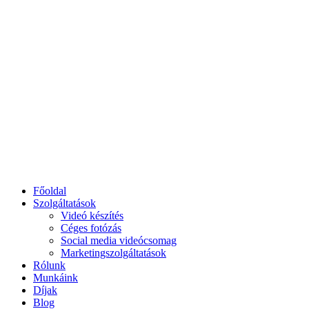
Főoldal
Szolgáltatások
Videó készítés
Céges fotózás
Social media videócsomag
Marketingszolgáltatások
Rólunk
Munkáink
Díjak
Blog