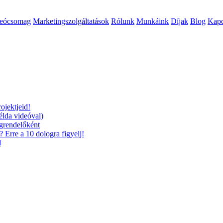
deócsomag
Marketingszolgáltatások
Rólunk
Munkáink
Díjak
Blog
Kapc
ojektjeid!
élda videóval)
egrendelőként
? Erre a 10 dologra figyelj!
l