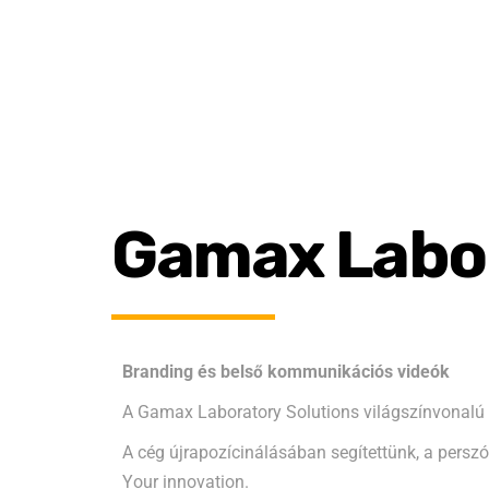
Gamax Labor
Branding és belső kommunikációs videók
A Gamax Laboratory Solutions világszínvonalú s
A cég újrapozícinálásában segítettünk, a pers
Your innovation.