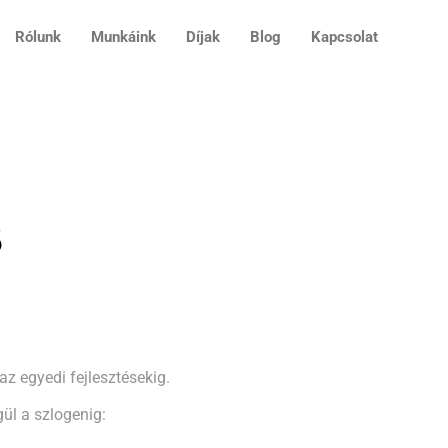
Rólunk
Munkáink
Díjak
Blog
Kapcsolat
s
z egyedi fejlesztésekig.
ül a szlogenig: