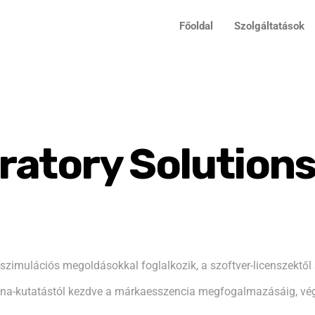
Főoldal
Szolgáltatások
atory Solution
zimulációs megoldásokkal foglalkozik, a szoftver-licenszektől a
zóna-kutatástól kezdve a márkaesszencia megfogalmazásáig, vég